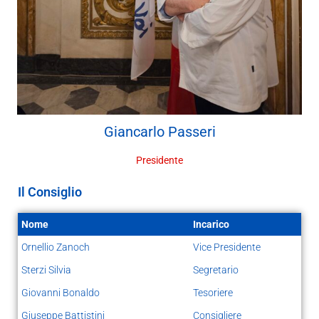
Giancarlo
Passeri
Presidente
Il Consiglio
Nome
Incarico
Ornellio Zanoch
Vice Presidente
Sterzi Silvia
Segretario
Giovanni Bonaldo
Tesoriere
Giuseppe Battistini
Consigliere