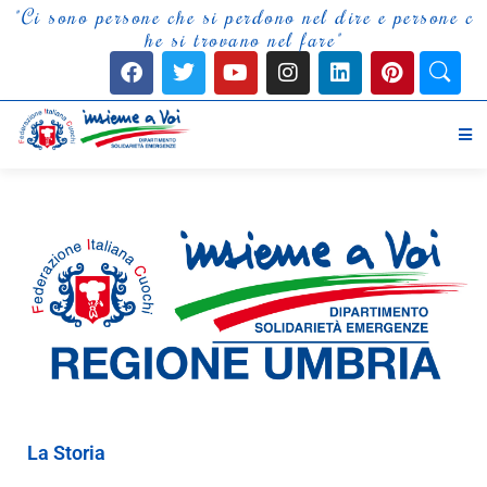
"
C
i
s
o
n
o
p
e
r
s
o
n
e
c
h
e
s
i
p
e
r
d
o
n
o
n
e
l
d
i
r
e
e
p
e
r
s
o
n
e
c
h
e
s
i
t
r
o
v
a
n
o
n
e
l
f
a
r
e
"
La Storia