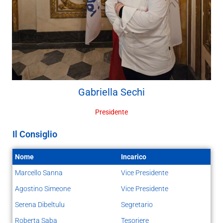
Gabriella
Sechi
Presidente
Il Consiglio
Nome
Incarico
Marcello Sanna
Vice Presidente
Agostino Simeone
Vice Presidente
Serena Dibeltulu
Segretario
Roberta Saba
Tesoriere