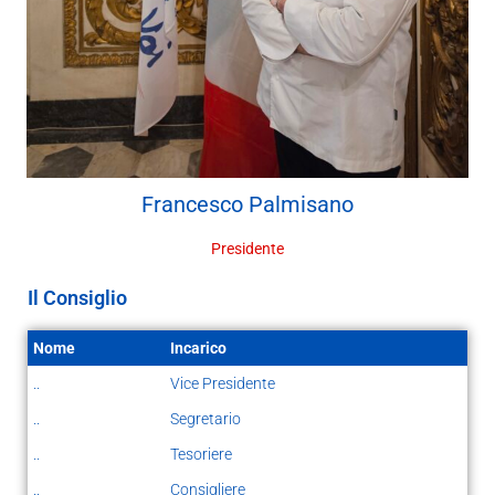
Francesco
Palmisano
Presidente
Il Consiglio
Nome
Incarico
..
Vice Presidente
..
Segretario
..
Tesoriere
..
Consigliere