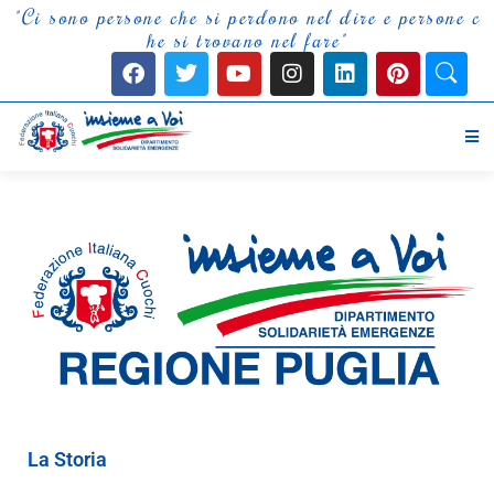
"
C
i
s
o
n
o
p
e
r
s
o
n
e
c
h
e
s
i
p
e
r
d
o
n
o
n
e
l
d
i
r
e
e
p
e
r
s
o
n
e
c
h
e
s
i
t
r
o
v
a
n
o
n
e
l
f
a
r
e
"
La Storia