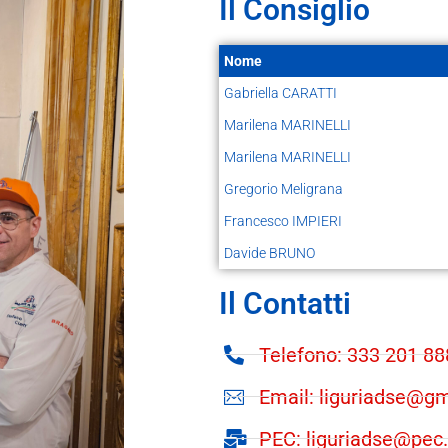
Il Consiglio
Nome
Gabriella CARATTI
Marilena MARINELLI
Marilena MARINELLI
Gregorio Meligrana
Francesco IMPIERI
Davide BRUNO
Il Contatti
Telefono: 333 201 8
Email: liguriadse@g
PEC: liguriadse@pec.