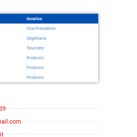
Incarico
Vice Presidente
Segretario
Tesoriere
Probiviro
Probiviro
Probiviro
889
mail.com
it