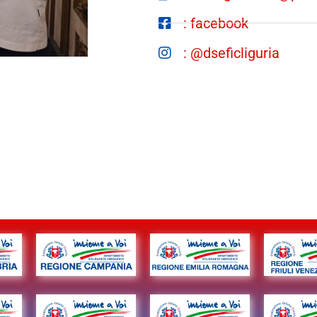
: facebook
: @dseficliguria