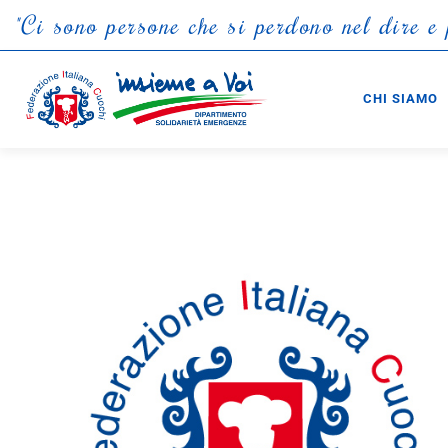
"
C
i
s
o
n
o
p
e
r
s
o
n
e
c
h
e
s
i
p
e
r
d
o
n
o
n
e
l
d
i
r
e
e
CHI SIAMO