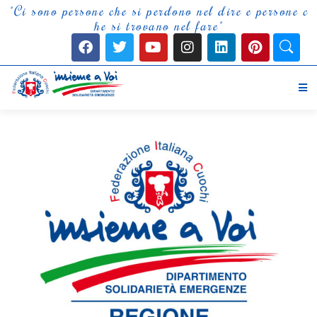
"
C
i
s
o
n
o
p
e
r
s
o
n
e
c
h
e
s
i
p
e
r
d
o
n
o
n
e
l
d
i
r
e
e
p
e
r
s
o
n
e
c
h
e
s
i
t
r
o
v
a
n
o
n
e
l
f
a
r
e
"