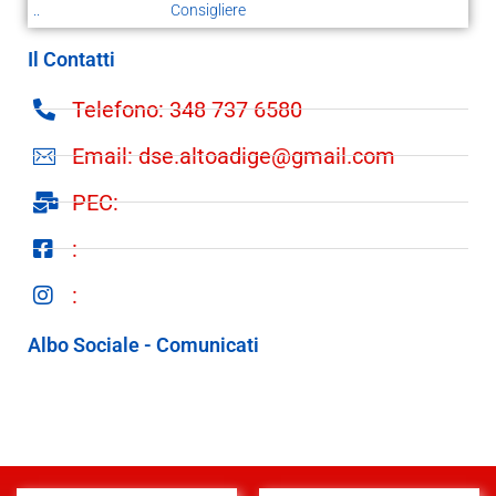
..
Consigliere
Il Contatti
Telefono: 348 737 6580
Email: dse.altoadige@gmail.com
PEC:
:
:
Albo Sociale - Comunicati