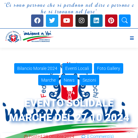
"
C
i
s
o
n
o
p
e
r
s
o
n
e
c
h
e
s
i
p
e
r
d
o
n
o
n
e
l
d
i
r
e
e
p
e
r
s
o
n
e
c
h
e
s
i
t
r
o
v
a
n
o
n
e
l
f
a
r
e
"
Bilancio Morale 2024
Eventi Locali
Foto Gallery
Marche
News
Sezioni
EVENTO SOLIDALE
MARCHE DEL 27 10 2024
Posted
28 Ottobre 2024
0 Comment(s)