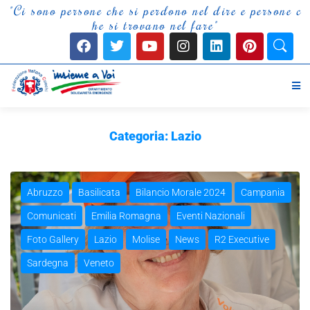
"
C
i
s
o
n
o
p
e
r
s
o
n
e
c
h
e
s
i
p
e
r
d
o
n
o
n
e
l
d
i
r
e
e
p
e
r
s
o
n
e
c
h
e
s
i
t
r
o
v
a
n
o
n
e
l
f
a
r
e
"
Categoria:
Lazio
Abruzzo
Basilicata
Bilancio Morale 2024
Campania
Comunicati
Emilia Romagna
Eventi Nazionali
Foto Gallery
Lazio
Molise
News
R2 Executive
Sardegna
Veneto