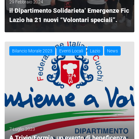
29 Febbraio 2024
il Dipartimento Solidarieta’ Emergenze Fic
Lazio ha 21 nuovi “Volontari speciali”.
LEGGI
Bilancio Morale 2023
Eventi Locali
Lazio
News
7 Luglio 2023
A Trivio/Formia, un evento di beneficenza