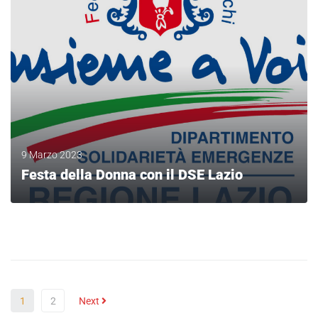
9 Marzo 2023
Festa della Donna con il DSE Lazio
LEGGI
1
2
Next