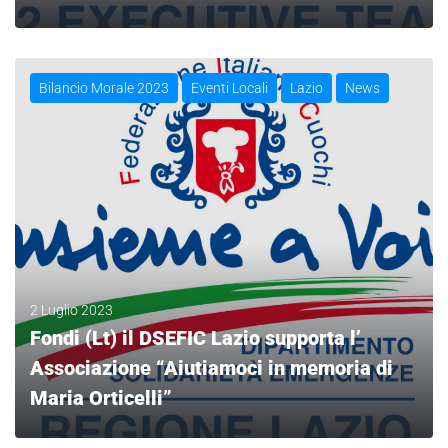
LEGGI
Bilancio Morale 2023
Eventi Locali
Lazio
News
2 Luglio 2023
Fondi (Lt) il DSEFIC Lazio supporta l’
Associazione “Aiutiamoci in memoria di
Maria Orticelli”
LEGGI