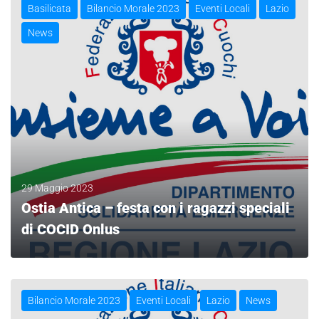
Basilicata
Bilancio Morale 2023
Eventi Locali
Lazio
News
29 Maggio 2023
Ostia Antica – festa con i ragazzi speciali
di COCID Onlus
LEGGI
Bilancio Morale 2023
Eventi Locali
Lazio
News