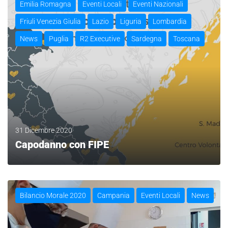
Emilia Romagna
Eventi Locali
Eventi Nazionali
Friuli Venezia Giulia
Lazio
Liguria
Lombardia
News
Puglia
R2 Executive
Sardegna
Toscana
31 Dicembre 2020
Capodanno con FIPE
LEGGI
Bilancio Morale 2020
Campania
Eventi Locali
News