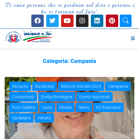
c
h
e
s
i
p
e
r
d
o
n
o
n
e
l
d
i
r
e
e
p
e
r
s
o
n
e
c
e
n
o
s
r
e
h
e
s
i
t
r
o
v
a
n
o
n
e
l
f
a
r
e
"
Categoria:
Campania
Abruzzo
Basilicata
Bilancio Morale 2024
Campania
Comunicati
Emilia Romagna
Eventi Nazionali
Foto Gallery
Lazio
Molise
News
R2 Executive
Sardegna
Veneto