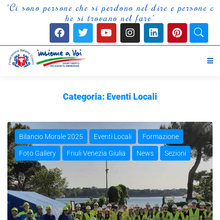
e
s
i
p
e
r
d
o
n
o
n
e
l
d
i
r
e
e
p
e
r
s
o
n
e
c
h
c
e
n
o
s
h
e
s
i
t
r
o
v
a
n
o
n
e
l
f
a
r
e
"
Categoria:
Eventi Locali
Bilancio Morale 2025
Eventi Locali
Formazione
Foto Gallery
Friuli Venezia Giulia
News
Sezioni