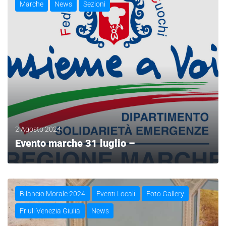
Marche
News
Sezioni
2 Agosto 2024
Evento marche 31 luglio –
LEGGI
Bilancio Morale 2024
Eventi Locali
Foto Gallery
Friuli Venezia Giulia
News