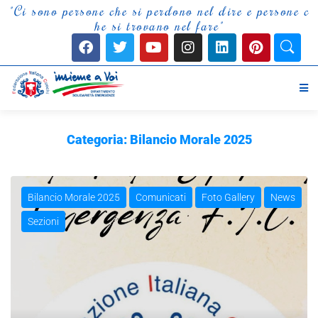
"
C
i
s
o
n
o
p
e
r
s
o
n
e
c
h
e
s
i
p
e
r
d
o
n
o
n
e
l
d
i
r
e
e
p
e
r
s
o
n
e
c
h
e
s
i
t
r
o
v
a
n
o
n
e
l
f
a
r
e
"
Categoria:
Bilancio Morale 2025
Bilancio Morale 2025
Comunicati
Foto Gallery
News
Sezioni