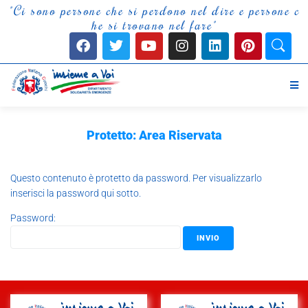
"
C
i
s
o
n
o
p
e
r
s
o
n
e
c
h
e
s
i
p
e
r
d
o
n
o
n
e
l
d
i
r
e
e
p
e
r
s
o
n
e
c
h
e
s
i
t
r
o
v
a
n
o
n
e
l
f
a
r
e
"
Protetto: Area Riservata
Questo contenuto è protetto da password. Per visualizzarlo
inserisci la password qui sotto.
Password: