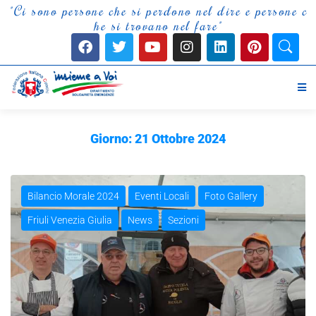
"
C
i
s
o
n
o
p
e
r
s
o
n
e
c
h
e
s
i
p
e
r
d
o
n
o
n
e
l
d
i
r
e
e
p
e
r
s
o
n
e
c
h
e
s
i
t
r
o
v
a
n
o
n
e
l
f
a
r
e
"
Giorno:
21 Ottobre 2024
Bilancio Morale 2024
Eventi Locali
Foto Gallery
Friuli Venezia Giulia
News
Sezioni