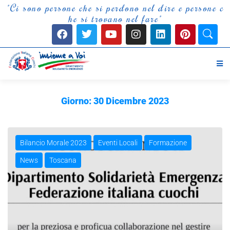
"
C
i
s
o
n
o
p
e
r
s
o
n
e
c
h
e
s
i
p
e
r
d
o
n
o
n
e
l
d
i
r
e
e
p
e
r
s
o
n
e
c
h
e
s
i
t
r
o
v
a
n
o
n
e
l
f
a
r
e
"
Giorno:
30 Dicembre 2023
Bilancio Morale 2023
Eventi Locali
Formazione
News
Toscana