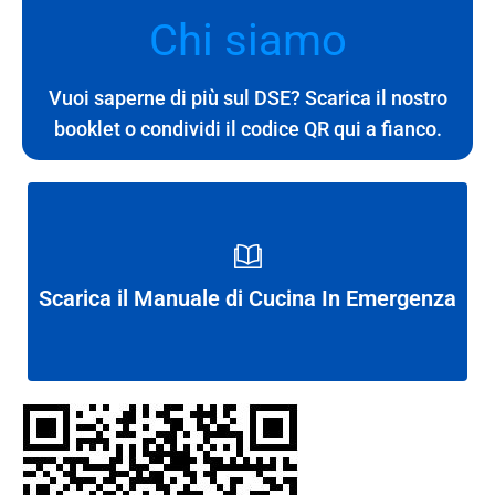
Chi siamo
Vuoi saperne di più sul DSE? Scarica il nostro
booklet o condividi il codice QR qui a fianco.
Scarica il Manuale di Cucina In Emergenza
Scarica