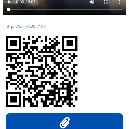
https://dai.ly/x9q713a